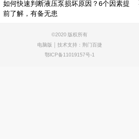
如何快速判断液压泵损坏原因？6个因素提
前了解，有备无患
©
2020 版权所有
电脑版
技术支持：
荆门百捷
鄂ICP备11019157号-1